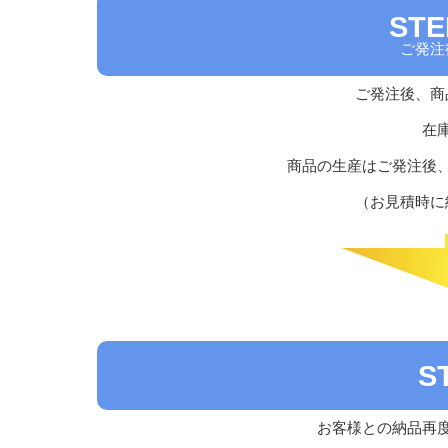
ST
ご発注
ご発注後、商
在
商品の生産はご発注後
（お見積時に
S
お客様との納品再