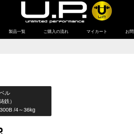
製品一覧
ご購入の流れ
マイカート
お問
ベル
%鋳鉄）
300B /4～36kg