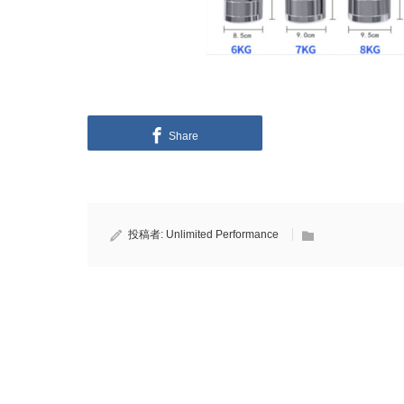
Share
投稿者:
Unlimited Performance