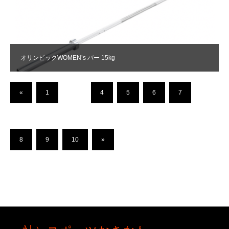
オリンピックWOMEN’s バー 15kg
«
1
…
4
5
6
7
8
9
10
»